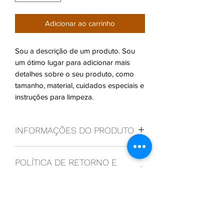
Adicionar ao carrinho
Sou a descrição de um produto. Sou 
um ótimo lugar para adicionar mais 
detalhes sobre o seu produto, como 
tamanho, material, cuidados especiais e 
instruções para limpeza.
INFORMAÇÕES DO PRODUTO
Sou um detalhe do produto. Sou um
POLÍTICA DE RETORNO E
ótimo lugar para adicionar mais
detalhes sobre o seu produto, como
REEMBOLSO
tamanho, material, cuidados especiais e
instruções para limpeza. Este também é
Política de retorno e reembolso. Sou
um ótimo lugar para escrever o que
INFORMAÇÕES DE ENTREGA
um ótimo lugar para que seus clientes
torna seu produto especial e como
saibam o que fazer caso estejam